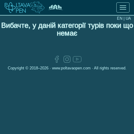
Toggle
naviga
EN
| UA
Вибачте, у даній категорії турів поки що
Віртуальні
немає
тури
Культура
та
мистецтво
Copyright © 2018–2026 ·
www.poltavaopen.com
· All rights reserved.
Історичні
пам’ятки
та
видатні
місця
Полтави
Туристичні
маршрути