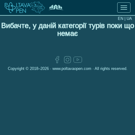
Toggle
naviga
EN |
UA
Вибачте, у даній категорії турів поки що
Віртуальні
немає
тури
Culture
and
art
Copyright © 2018–2026 ·
www.poltavaopen.com
· All rights reserved.
Historical
monuments
and
outstanding
places
of
Poltava
Tourist
routes