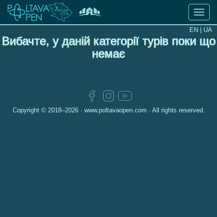
Toggle
naviga
EN |
UA
Вибачте, у даній категорії турів поки що
Віртуальні
немає
тури
Culture
and
art
Copyright © 2018–2026 ·
www.poltavaopen.com
· All rights reserved.
Historical
monuments
and
outstanding
places
of
Poltava
Tourist
routes